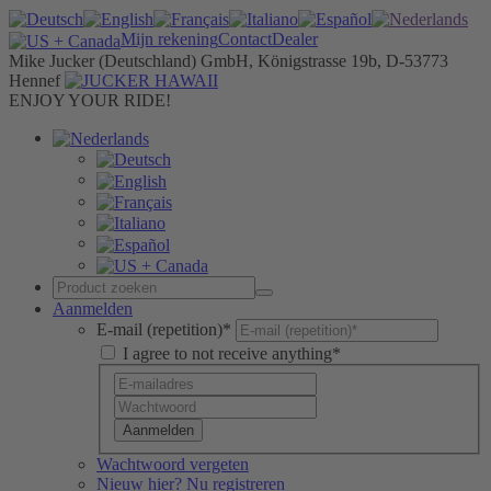
Mijn rekening
Contact
Dealer
Mike Jucker (Deutschland) GmbH, Königstrasse 19b, D-53773
Hennef
ENJOY YOUR RIDE!
Aanmelden
E-mail (repetition)*
I agree to not receive anything*
Aanmelden
Wachtwoord vergeten
Nieuw hier? Nu registreren