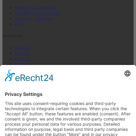
Service en Consulting
Betaling en Verzending
Klachten / Retouren
FAQ
Taalselectie
Deutsch
English
Français
Italiano
Español
Nederlands
US + Canada
Nieuwsbrief Abonneren
E-mail (repetition)*
I agree to not receive anything*
E-mailadres
Abonneren
Op elk moment uitschrijven >
Nieuwsbrief