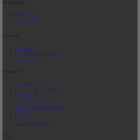
Management Platform
Mijn account
&
eRecht24
Nieuw hier?
Aanmelden
Over ons
The Story
Longboarding Hawaii
Who is Jucker?
Informatie
Verzendkosten
Betalingsmogelijkheden
Privacybeleid
Herroepingsrecht
Algemene voorwaarden
Sitemap
Afdruk
Cookie-instellingen
Help