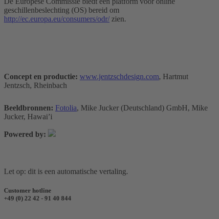
De Europese Commissie biedt een platform voor online
geschillenbeslechting (OS) bereid om
http://ec.europa.eu/consumers/odr/
zien.
Concept en productie:
www.jentzschdesign.com
, Hartmut
Jentzsch, Rheinbach
Beeldbronnen:
Fotolia
, Mike Jucker (Deutschland) GmbH, Mike
Jucker, Hawai’i
Powered by:
Let op: dit is een automatische vertaling.
Customer hotline
+49 (0) 22 42 - 91 40 844