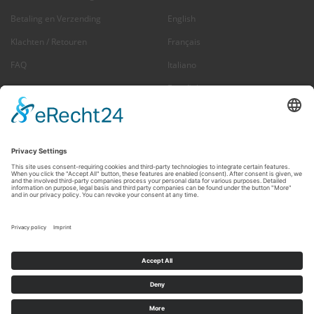
Betaling en Verzending
English
Klachten / Retouren
Français
FAQ
Italiano
Español
Nederlands
US + Canada
NIEUWSBRIEF ABONNEREN
E-
Abonneren
MAILADRES
Op elk moment uitschrijven >
Nieuwsbrief
ENJOY YOUR RIDE!
© Mike Jucker (Deutschland) GmbH · Königstrasse 19b · D-53773 Hennef ·
Fon: +49 (0) 2242 9140844 · Fax: +49 (0) 2242 9140847 · E-Mail:
info@juckerhawaii.com