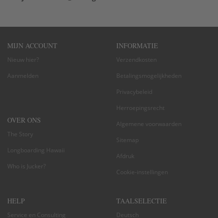
MIJN ACCOUNT
INFORMATIE
Nieuw hier?
Verzendkosten
Aanmelden
Betalingsmogelijkheden
Privacybeleid
Herroepingsrecht
OVER ONS
Algemene voorwaarden
The Story
Sitemap
Longboarding Hawaii
Afdruk
Who is Jucker?
Cookie-instellingen
HELP
TAALSELECTIE
Service en Consulting
Deutsch