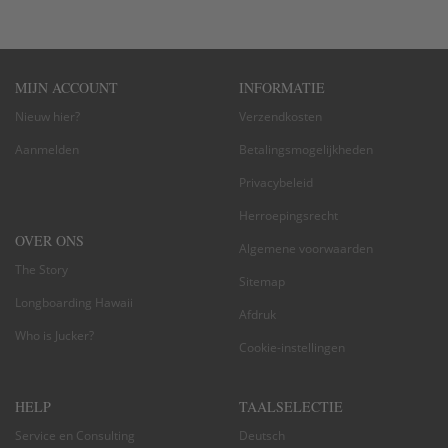
MIJN ACCOUNT
INFORMATIE
Nieuw hier?
Verzendkosten
Aanmelden
Betalingsmogelijkheden
Privacybeleid
Herroepingsrecht
OVER ONS
Algemene voorwaarden
The Story
Sitemap
Longboarding Hawaii
Afdruk
Who is Jucker?
Cookie-instellingen
HELP
TAALSELECTIE
Service en Consulting
Deutsch