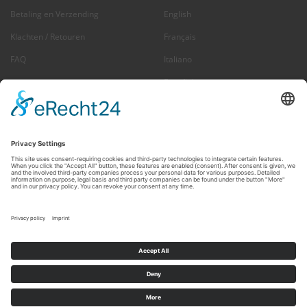
Betaling en Verzending
English
Klachten / Retouren
Français
FAQ
Italiano
Español
Nederlands
US + Canada
NIEUWSBRIEF ABONNEREN
E-
Abonneren
MAILADRES
Op elk moment uitschrijven >
Nieuwsbrief
ENJOY YOUR RIDE!
© Mike Jucker (Deutschland) GmbH · Königstrasse 19b · D-53773 Hennef ·
Fon: +49 (0) 2242 9140844 · Fax: +49 (0) 2242 9140847 · E-Mail:
info@juckerhawaii.com