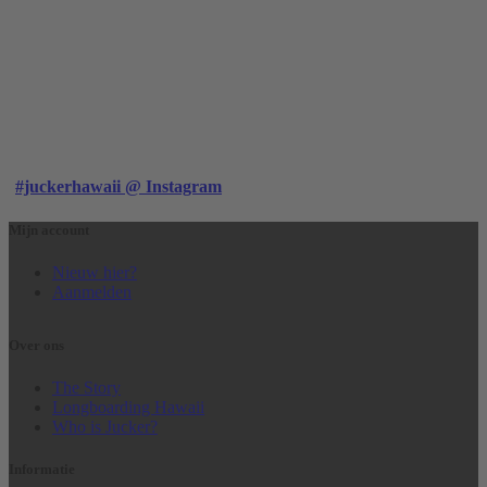
#juckerhawaii @ Instagram
Mijn account
Nieuw hier?
Aanmelden
Over ons
The Story
Longboarding Hawaii
Who is Jucker?
Informatie