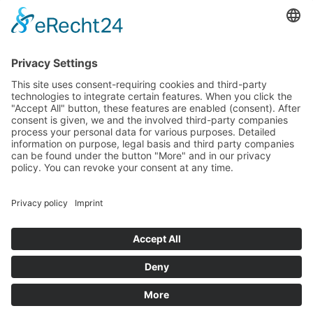
Nederlands
US + Canada
Nieuwsbrief Abonneren
E-mail (repetition)*
I agree to not receive anything*
E-mailadres
Abonneren
Op elk moment uitschrijven >
Nieuwsbrief
ENJOY YOUR RIDE!
© Mike Jucker (Deutschland) GmbH · Königstrasse 19b · D-53773
Hennef · Fon: +49 (0) 2242 9140844 · Fax: +49 (0) 2242 9140847
· E-Mail:
info@juckerhawaii.com