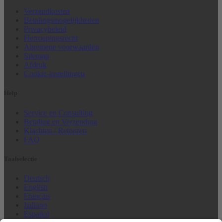
Verzendkosten
Betalingsmogelijkheden
Privacybeleid
Herroepingsrecht
Algemene voorwaarden
Sitemap
Afdruk
Cookie-instellingen
Help
Service en Consulting
Betaling en Verzending
Klachten / Retouren
FAQ
Taalselectie
Deutsch
English
Français
Italiano
Español