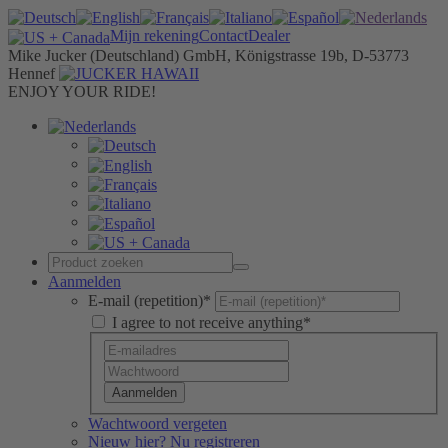
Mijn rekening
Contact
Dealer
Mike Jucker (Deutschland) GmbH, Königstrasse 19b, D-53773
Hennef
ENJOY YOUR RIDE!
Aanmelden
E-mail (repetition)*
I agree to not receive anything*
Aanmelden
Wachtwoord vergeten
Nieuw hier? Nu registreren