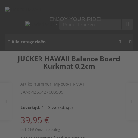
ENJOY YOUR RIDE!
Alle categorieën
JUCKER HAWAII Balance Board
Kurkmat 0,2cm
Artikelnummer:
MJ-808-HRMAT
EAN:
4250427603599
Levertijd
:
1 - 3 werkdagen
39,95 €
incl. 21% Omzetbelasting
Kies belastingzone / land van levering