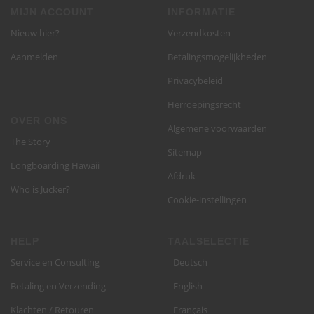
MIJN ACCOUNT
INFORMATIE
Nieuw hier?
Verzendkosten
Aanmelden
Betalingsmogelijkheden
Privacybeleid
Herroepingsrecht
OVER ONS
Algemene voorwaarden
The Story
Sitemap
Longboarding Hawaii
Afdruk
Who is Jucker?
Cookie-instellingen
HELP
TAALSELECTIE
Service en Consulting
Deutsch
Betaling en Verzending
English
Klachten / Retouren
Français