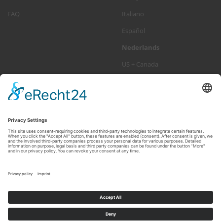
FAQ
Italiano
Español
Nederlands
US + Canada
NIEUWSBRIEF ABONNEREN
E-
Abonneren
MAILADRES
Op elk moment uitschrijven >
Nieuwsbrief
ENJOY YOUR RIDE!
© Mike Jucker (Deutschland) GmbH · Königstrasse 19b · D-53773
Hennef · Fon: +49 (0) 2242 9140844 · Fax: +49 (0) 2242 9140847 · E-