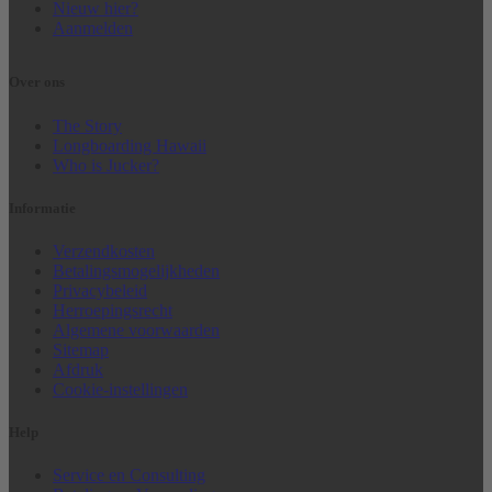
Nieuw hier?
Aanmelden
Over ons
The Story
Longboarding Hawaii
Who is Jucker?
Informatie
Verzendkosten
Betalingsmogelijkheden
Privacybeleid
Herroepingsrecht
Algemene voorwaarden
Sitemap
Afdruk
Cookie-instellingen
Help
Service en Consulting