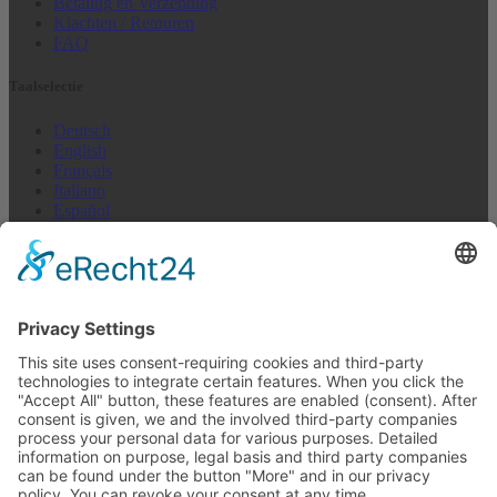
Betaling en Verzending
Klachten / Retouren
FAQ
Taalselectie
Deutsch
English
Français
Italiano
Español
Nederlands
US + Canada
Nieuwsbrief Abonneren
E-mail (repetition)*
I agree to not receive anything*
E-mailadres
Abonneren
Op elk moment uitschrijven >
Nieuwsbrief