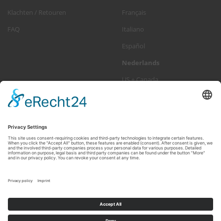
Klachten / Retouren
Français
FAQ
Italiano
Español
Nederlands
US + Canada
NIEUWSBRIEF ABONNEREN
E-
Abonneren
MAILADRES
Op elk moment uitschrijven >
Nieuwsbrief
ENJOY YOUR RIDE!