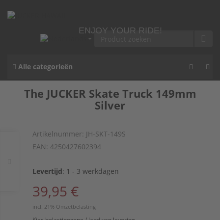
ENJOY YOUR RIDE!
Alle categorieën
The JUCKER Skate Truck 149mm
Silver
Artikelnummer:
JH-SKT-149S
EAN:
4250427602394
Levertijd
:
1 - 3 werkdagen
39,95 €
incl. 21% Omzetbelasting
Kies belastingzone / land van levering