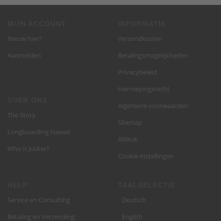
MIJN ACCOUNT
INFORMATIE
Nieuw hier?
Verzendkosten
Aanmelden
Betalingsmogelijkheden
Privacybeleid
Herroepingsrecht
OVER ONS
Algemene voorwaarden
The Story
Sitemap
Longboarding Hawaii
Afdruk
Who is Jucker?
Cookie-instellingen
HELP
TAALSELECTIE
Service en Consulting
Deutsch
Betaling en Verzending
English