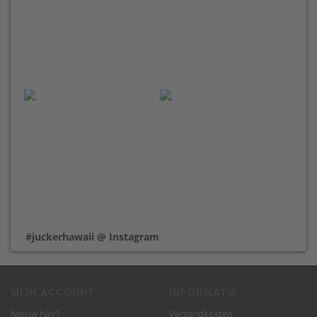
#juckerhawaii @ Instagram
MIJN ACCOUNT
INFORMATIE
Nieuw hier?
Verzendkosten