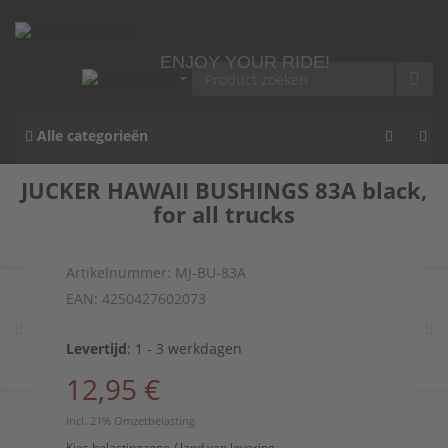
ENJOY YOUR RIDE!
Alle categorieën
JUCKER HAWAII BUSHINGS 83A black,
for all trucks
Artikelnummer:
MJ-BU-83A
EAN:
4250427602073
Levertijd
:
1 - 3 werkdagen
12,95 €
incl. 21% Omzetbelasting
Kies belastingzone / land van levering