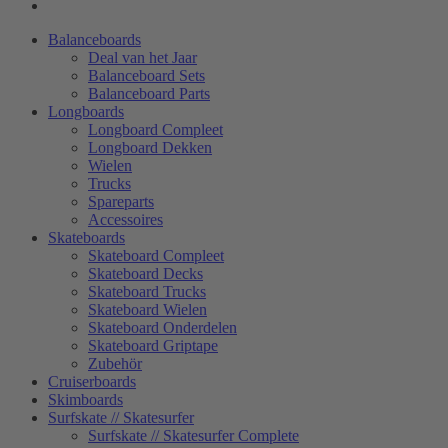
Balanceboards
Deal van het Jaar
Balanceboard Sets
Balanceboard Parts
Longboards
Longboard Compleet
Longboard Dekken
Wielen
Trucks
Spareparts
Accessoires
Skateboards
Skateboard Compleet
Skateboard Decks
Skateboard Trucks
Skateboard Wielen
Skateboard Onderdelen
Skateboard Griptape
Zubehör
Cruiserboards
Skimboards
Surfskate // Skatesurfer
Surfskate // Skatesurfer Complete