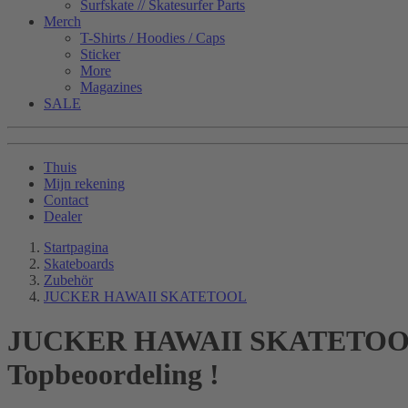
Surfskate // Skatesurfer Parts
Merch
T-Shirts / Hoodies / Caps
Sticker
More
Magazines
SALE
Thuis
Mijn rekening
Contact
Dealer
Startpagina
Skateboards
Zubehör
JUCKER HAWAII SKATETOOL
JUCKER HAWAII SKATETO
Topbeoordeling !