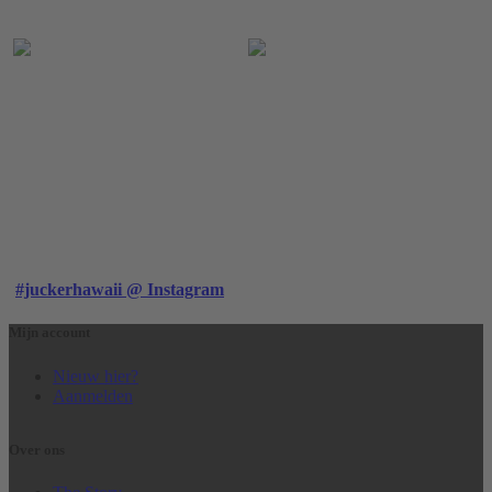
#juckerhawaii @ Instagram
Mijn account
Nieuw hier?
Aanmelden
Over ons