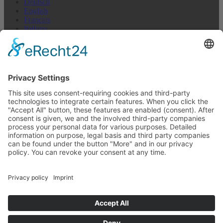
Deutsch
English
Français
Italiano
Español
Nederlands
US + Canada
Nieuwsbrief Abonneren
E-mail (repetition)*
I agree to not receive anything*
E-mailadres
Abonneren
Op elk moment uitschrijven >
Nieuwsbrief
ENJOY YOUR RIDE!