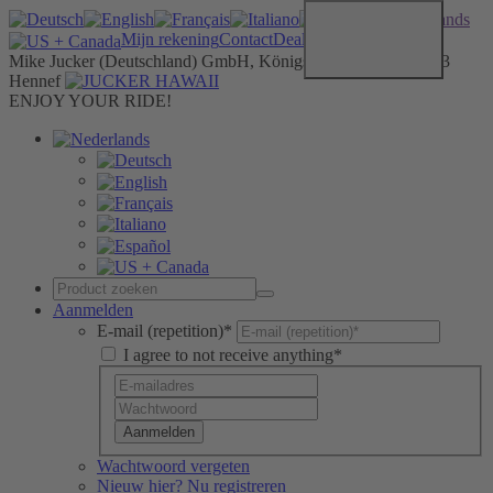
Mijn rekening
Contact
Dealer
Mike Jucker (Deutschland) GmbH, Königstrasse 19b, D-53773
Hennef
ENJOY YOUR RIDE!
Aanmelden
E-mail (repetition)*
I agree to not receive anything*
Aanmelden
Wachtwoord vergeten
Nieuw hier? Nu registreren