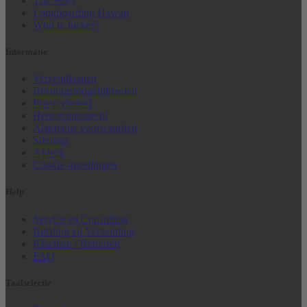
The Story
Longboarding Hawaii
Who is Jucker?
Informatie
Verzendkosten
Betalingsmogelijkheden
Privacybeleid
Herroepingsrecht
Algemene voorwaarden
Sitemap
Afdruk
Cookie-instellingen
Help
Service en Consulting
Betaling en Verzending
Klachten / Retouren
FAQ
Taalselectie