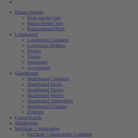
Balanceboards
Deal van het Jaar
Balanceboard Sets
Balanceboard Parts
Longboards
Longboard Compleet
Longboard Dekken
Wielen
Trucks
Spareparts
Accessoires
Skateboards
Skateboard Compleet
Skateboard Decks
Skateboard Trucks
Skateboard Wielen
Skateboard Onderdelen
Skateboard Griptape
Zubehör
Cruiserboards
Skimboards
Surfskate // Skatesurfer
Surfskate // Skatesurfer Complete