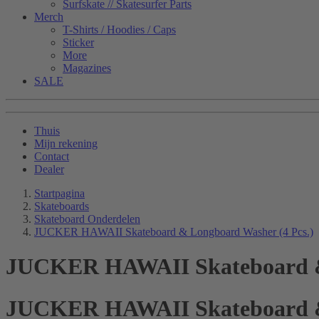
Surfskate // Skatesurfer Parts
Merch
T-Shirts / Hoodies / Caps
Sticker
More
Magazines
SALE
Thuis
Mijn rekening
Contact
Dealer
Startpagina
Skateboards
Skateboard Onderdelen
JUCKER HAWAII Skateboard & Longboard Washer (4 Pcs.)
JUCKER HAWAII Skateboard & 
JUCKER HAWAII Skateboard & 