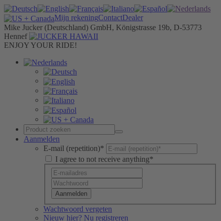
Mijn rekening
Contact
Dealer
Mike Jucker (Deutschland) GmbH, Königstrasse 19b, D-53773
Hennef
ENJOY YOUR RIDE!
Aanmelden
E-mail (repetition)*
I agree to not receive anything*
Aanmelden
Wachtwoord vergeten
Nieuw hier? Nu registreren