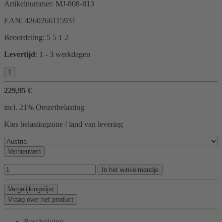
Artikelnummer:
MJ-808-813
EAN:
4260266115931
Beoordeling:
5
5
1
2
Levertijd
:
1 - 3 werkdagen
229,95 €
incl. 21% Omzetbelasting
Kies belastingzone / land van levering
Vernieuwen
In het winkelmandje
Vergelijkingslijst
Vraag over het product
Beschrijving