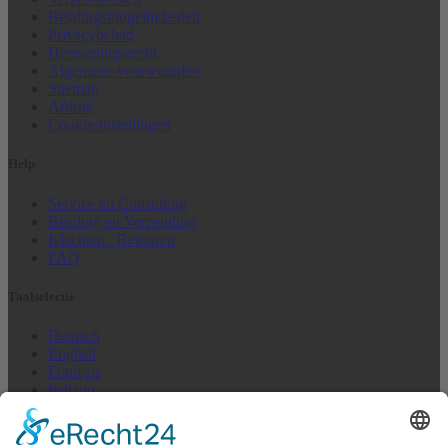
Betalingsmogelijkheden
Privacybeleid
Herroepingsrecht
Algemene voorwaarden
Sitemap
Afdruk
Cookie-instellingen
Help
Service en Consulting
Betaling en Verzending
Klachten / Retouren
FAQ
Taalselectie
Deutsch
English
Français
Italiano
Español
Nederlands
US + Canada