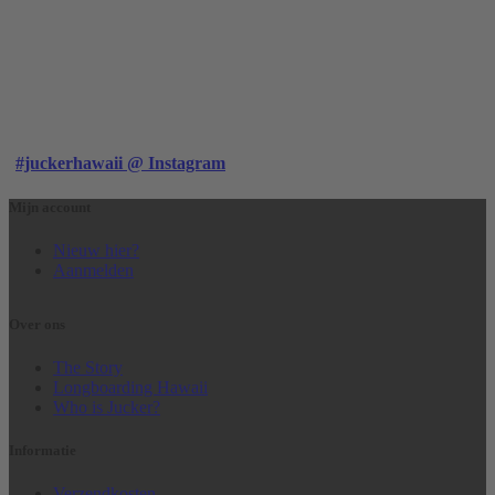
#juckerhawaii @ Instagram
Mijn account
Nieuw hier?
Aanmelden
Over ons
The Story
Longboarding Hawaii
Who is Jucker?
Informatie
Verzendkosten